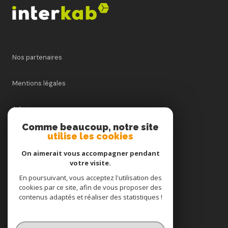
Nos partenaires
Mentions légales
Admin
Comme beaucoup, notre site
utilise les cookies
Nos honoraires
On aimerait vous accompagner pendant
Politique RGPD
votre visite.
En poursuivant, vous acceptez l'utilisation des
cookies par ce site, afin de vous proposer des
Cookies
contenus adaptés et réaliser des statistiques !
© 2026 | Tous droits réservés