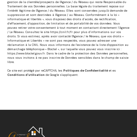
gestion de la clientèle/prospects de l'Agence / du Réseau qui reste Responsable du
Traitement de vos Données personnelles. La base légale du traitement repose sur
l'intérêt légitime de l'Agence / du Réseau. Elles sont conservées jusqu'à demande de
suppression et sont destinées à l'Agence / au Réseau. Conformément à la loi «
informatique et libertés », vous disposez des droits d’accès, de rectification,
d’effacement, d’opposition, de limitation et de portabilité de vos données. Vous
pouvez retirer votre consentement à tout moment en contactant directement l’Agence
/ Le Réseau. Consultez le site
https://cnil.fr/fr
pour plus d’informations sur vos
droits. Si vous estimez, après avoir contacté l'Agence / le Réseau, que vos droits «
Informatique et Libertés » ne sont pas respectés, vous pouvez adresser une
réclamation à la CNIL. Nous vous informons de l’existence de la liste d'opposition au
démarchage téléphonique « Bloctel », sur laquelle vous pouvez vous inscrire ici :
https://www.bloctel.gouv.fr
. Dans le cadre de la protection des Données personnelles,
nous vous invitons à ne pas inscrire de Données sensibles dans le champ de saisie
libre.
Ce site est protégé par reCAPTCHA, les
Politiques de Confidentialité
et es
Conditions d'utilisation
de Google s'appliquent.