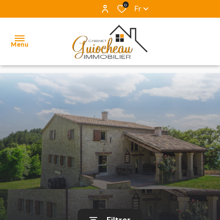
0
Fr
Menu
ACCUEIL
NOS
VENTES
ESTIMATION
ALERTE
E-MAIL
L'ÉQUIPE
Filtrer